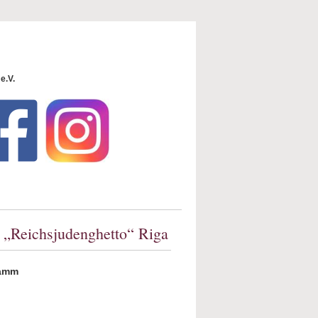
e.V.
 „Reichsjudenghetto“ Riga
tamm