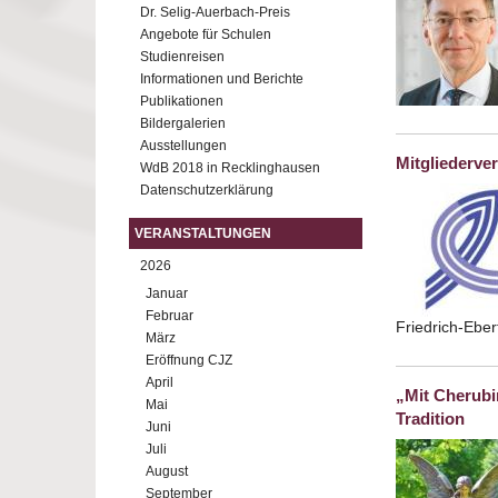
Dr. Selig-Auerbach-Preis
Angebote für Schulen
Studienreisen
Informationen und Berichte
Publikationen
Bildergalerien
Ausstellungen
Mitgliederv
WdB 2018 in Recklinghausen
Datenschutzerklärung
VERANSTALTUNGEN
2026
Januar
Februar
Friedrich-Ebe
März
Eröffnung CJZ
April
„Mit Cherubi
Mai
Tradition
Juni
Juli
August
September