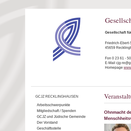
Direkt zum Inhalt
Gesellsc
Gesellschaft f
Friedrich-Ebert-S
45659 Reckling
Fon 0 23 61 - 5
E-Mail cjg-re@
Homepage
www.
Veranstal
GCJZ RECKLINGHAUSEN
Arbeitsschwerpunkte
Mitgliedschaft / Spenden
Ohnmacht des
GCJZ und Jüdische Gemeinde
Menschheits
Der Vorstand
Geschäftsstelle