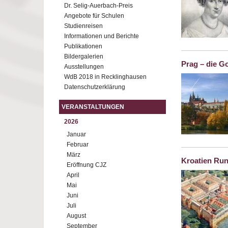
Dr. Selig-Auerbach-Preis
Angebote für Schulen
Studienreisen
Informationen und Berichte
Publikationen
Bildergalerien
Prag – die G
Ausstellungen
WdB 2018 in Recklinghausen
Datenschutzerklärung
VERANSTALTUNGEN
2026
Januar
Februar
März
Kroatien Run
Eröffnung CJZ
April
Mai
Juni
Juli
August
September