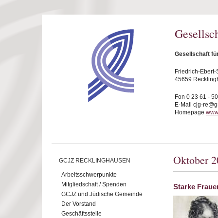
Direkt zum Inhalt
Gesellsc
Gesellschaft f
Friedrich-Ebert-S
45659 Reckling
Fon 0 23 61 - 5
E-Mail cjg-re@
Homepage
www.
Oktober 2
GCJZ RECKLINGHAUSEN
Arbeitsschwerpunkte
Mitgliedschaft / Spenden
Starke Fraue
GCJZ und Jüdische Gemeinde
Der Vorstand
Geschäftsstelle