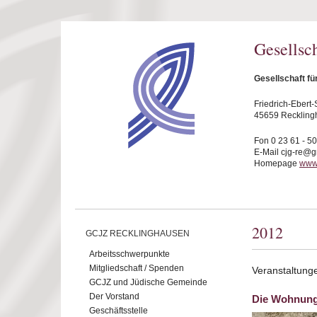
Direkt zum Inhalt
Gesellsc
Gesellschaft f
Friedrich-Ebert-S
45659 Reckling
Fon 0 23 61 - 5
E-Mail cjg-re@
Homepage
www.
2012
GCJZ RECKLINGHAUSEN
Arbeitsschwerpunkte
Mitgliedschaft / Spenden
Veranstaltung
GCJZ und Jüdische Gemeinde
Der Vorstand
Die Wohnun
Geschäftsstelle