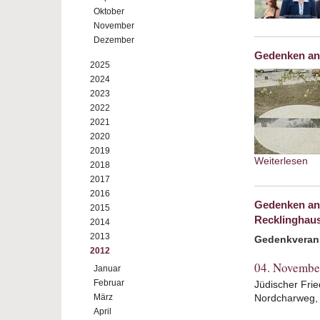
Oktober
November
Dezember
Gedenken an
2025
2024
2023
2022
2021
2020
2019
Weiterlesen
ab
2018
2017
2016
Gedenken an 
2015
Recklinghau
2014
2013
Gedenkveran
2012
04. Novembe
Januar
Februar
Jüdischer Fri
März
Nordcharweg,
April