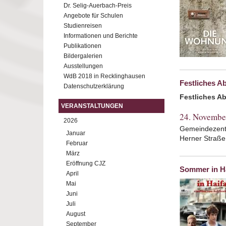
Dr. Selig-Auerbach-Preis
Angebote für Schulen
Studienreisen
Informationen und Berichte
Publikationen
Bildergalerien
Ausstellungen
WdB 2018 in Recklinghausen
Festliches A
Datenschutzerklärung
Festliches A
VERANSTALTUNGEN
24. Novembe
2026
Gemeindezentr
Januar
Herner Straße
Februar
März
Eröffnung CJZ
Sommer in H
April
Mai
Juni
Juli
August
September