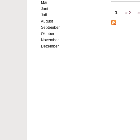
Mai
Seiten
Juni
1
2
Juli
August
September
Oktober
November
Dezember