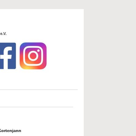
e.V.
Kortenjann