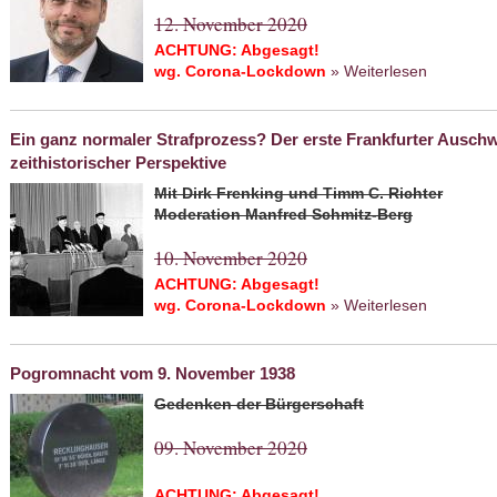
12. November 2020
ACHTUNG: Abgesagt!
wg. Corona-Lockdown
» Weiterlesen
about Was
Ein ganz normaler Strafprozess? Der erste Frankfurter Auschw
zeithistorischer Perspektive
Mit Dirk Frenking und Timm C. Richter
Moderation Manfred Schmitz-Berg
10. November 2020
ACHTUNG: Abgesagt!
wg. Corona-Lockdown
» Weiterlesen
about Ein
Frankfurt
zeithistor
Pogromnacht vom 9. November 1938
Gedenken der Bürgerschaft
09. November 2020
ACHTUNG: Abgesagt!