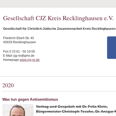
Gesellschaft CJZ Kreis Recklinghausen e.V.
Gesellschaft für Christlich-Jüdische Zusammenarbeit Kreis Recklinghausen 
Friedrich-Ebert-Str. 40
45659 Recklinghausen
Fon 0 23 61 - 50 19 00
E-Mail cjg-re@gmx.de
Homepage
www.cjg-re.de
2020
Was tun gegen Antisemitismus
Vortrag und Gespräch mit Dr. Felix Klein,
Bürgermeister Christoph Tesche, Dr. Ansgar 