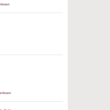
rlesen
about Pogromnacht vom 9.
November 1938
st nach Riga
erlesen
about Die Ermittlung