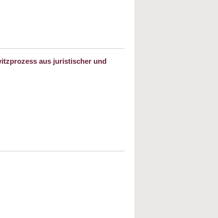
 tun gegen Antisemitismus
itzprozess aus juristischer und
 ganz normaler Strafprozess? Der erste
er Auschwitzprozess aus juristischer und
ischer Perspektive