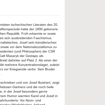
endsten tschechischen Literaten des 20.
haffensperiode hatte der 1890 geborene
chen Republik. Früh erkannte er sowie
 des sich ausbreitenden Faschismus.
rnalistisches, Josef sein künstlerisches
r sowie vor dem Nationalsozialismus zu
äsidenten (und Philosophen) der CSR
Galt Masaryk der Gestapo als
rekt dahinter auf Platz 2. Als einer der
litt mehrere Konzentrationslager, zuletzt
rz vor Kriegsende verlor. Sein Bruder
.
chrieben und von Josef illustriert, zeigt
helosen Gärtners und die noch heile
e, in der Josef besonders gerne
ischem Humor warnten Karel und Josef in
ahrhunderts: Vor Atom- und
nischer Möglichkeiten. Anhand