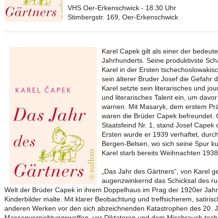
VHS Oer-Erkenschwick - 18.30 Uhr
Stimbergstr. 169, Oer-Erkenschwick
Karel Capek gilt als einer der bedeut
Jahrhunderts. Seine produktivste Sc
Karel in der Ersten tschechoslowakis
sein älterer Bruder Josef die Gefahr
Karel setzte sein literarisches und jou
und literarisches Talent ein, um davo
warnen. Mit Masaryk, dem erstem Pr
waren die Brüder Capek befreundet. 
Staatsfeind Nr. 1, stand Josef Capek di
Ersten wurde er 1939 verhaftet, durch
Bergen-Belsen, wo sich seine Spur ku
Karel starb bereits Weihnachten 1938
„Das Jahr des Gärtners“, von Karel ges
augenzwinkernd das Schicksal des ru
Welt der Brüder Capek in ihrem Doppelhaus im Prag der 1920er Jahr
Kinderbilder malte. Mit klarer Beobachtung und treffsicherem, satir
anderen Werken vor den sich abzeichnenden Katastrophen des 20. J
Massenvernichtungswaffen, vor Diktatoren und dem Missbrauch tech