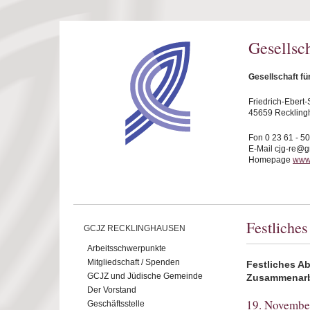
Direkt zum Inhalt
Gesellsc
Gesellschaft f
Friedrich-Ebert-S
45659 Reckling
Fon 0 23 61 - 5
E-Mail cjg-re@
Homepage
www.
Festliche
GCJZ RECKLINGHAUSEN
Arbeitsschwerpunkte
Mitgliedschaft / Spenden
Festliches Ab
GCJZ und Jüdische Gemeinde
Zusammenarbe
Der Vorstand
19. Novembe
Geschäftsstelle