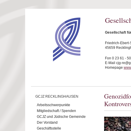
Direkt zum Inhalt
Gesellsc
Gesellschaft f
Friedrich-Ebert-S
45659 Reckling
Fon 0 23 61 - 5
E-Mail cjg-re@
Homepage
www.
Genozidfo
GCJZ RECKLINGHAUSEN
Kontrover
Arbeitsschwerpunkte
Mitgliedschaft / Spenden
GCJZ und Jüdische Gemeinde
Der Vorstand
Geschäftsstelle