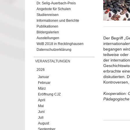
Dr. Selig-Auerbach-Preis
Angebote für Schulen
Studienreisen
Informationen und Berichte
Publikationen
Bildergalerien
Der Begriff „G
Ausstellungen
internationale
WdB 2018 in Recklinghausen
begangen wird,
Datenschutzerklärung
teilweise oder
der internatio
VERANSTALTUNGEN
Geschichtswis
2026
erbrachte eine
diskutierten. 
Januar
Kontroversen, 
Februar
März
Kooperation:
Eröffnung CJZ
Pädagogische
April
Mai
Juni
Juli
August
September