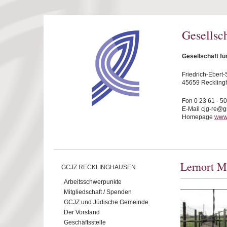
Direkt zum Inhalt
Gesellsc
Gesellschaft f
Friedrich-Ebert-S
45659 Reckling
Fon 0 23 61 - 5
E-Mail cjg-re@
Homepage
www.
Lernort M
GCJZ RECKLINGHAUSEN
Arbeitsschwerpunkte
Mitgliedschaft / Spenden
GCJZ und Jüdische Gemeinde
Der Vorstand
Geschäftsstelle