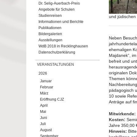
Dr. Selig-Auerbach-Preis
Angebote für Schulen
Studienreisen
und jüdischen
Informationen und Berichte
Publikationen
Bildergalerien
Neben Besuche
Ausstellungen
jahrhundertela
WdB 2018 in Recklinghausen
ehemaligen Ko
Datenschutzerklärung
Majdanek“, im
befreit und unt
VERANSTALTUNGEN
herausragende
originalen Do
2026
Themen können
Januar
Nachbereitung 
Februar
pädagogisch un
März
10 sowie Refer
Eröffnung CJZ
Anträge auf fi
April
Mai
Mitwirkende:
Juni
Kosten:
Semin
Juli
Jahre 350,00 €
August
Hinweis:
Bitte
September