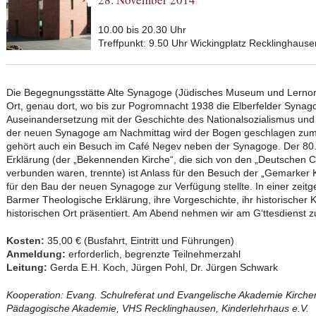
10.00 bis 20.30 Uhr
Treffpunkt: 9.50 Uhr Wickingplatz Recklinghause
Die Begegnungsstätte Alte Synagoge (Jüdisches Museum und Lernort
Ort, genau dort, wo bis zur Pogromnacht 1938 die Elberfelder Synago
Auseinandersetzung mit der Geschichte des Nationalsozialismus und
der neuen Synagoge am Nachmittag wird der Bogen geschlagen zum
gehört auch ein Besuch im Café Negev neben der Synagoge. Der 80
Erklärung (der „Bekennenden Kirche“, die sich von den „Deutschen C
verbunden waren, trennte) ist Anlass für den Besuch der „Gemarker Ki
für den Bau der neuen Synagoge zur Verfügung stellte. In einer zei
Barmer Theologische Erklärung, ihre Vorgeschichte, ihr historischer
historischen Ort präsentiert. Am Abend nehmen wir am G‘ttesdienst z
Kosten:
35,00 € (Busfahrt, Eintritt und Führungen)
Anmeldung:
erforderlich, begrenzte Teilnehmerzahl
Leitung:
Gerda E.H. Koch, Jürgen Pohl, Dr. Jürgen Schwark
Kooperation: Evang. Schulreferat und Evangelische Akademie Kirche
Pädagogische Akademie, VHS Recklinghausen, Kinderlehrhaus e.V.