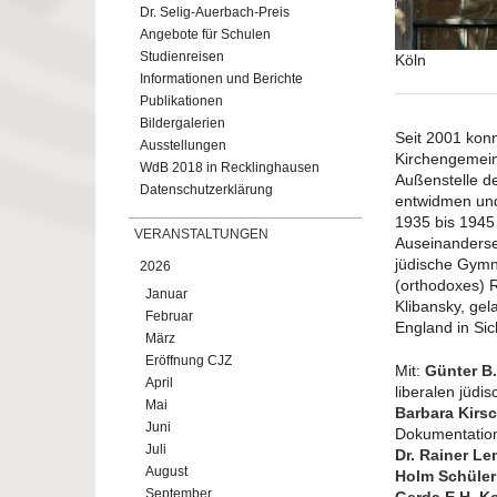
Dr. Selig-Auerbach-Preis
Angebote für Schulen
Studienreisen
Köln
Informationen und Berichte
Publikationen
Bildergalerien
Seit 2001 kon
Ausstellungen
Kirchengemein
WdB 2018 in Recklinghausen
Außenstelle de
Datenschutzerklärung
entwidmen und
1935 bis 1945 
VERANSTALTUNGEN
Auseinanderset
jüdische Gymn
2026
(orthodoxes) 
Januar
Klibansky, gel
Februar
England in Sic
März
Eröffnung CJZ
Mit:
Günter B.
April
liberalen jüd
Mai
Barbara Kir
Juni
Dokumentation
Juli
Dr. Rainer Le
August
Holm Schüler
September