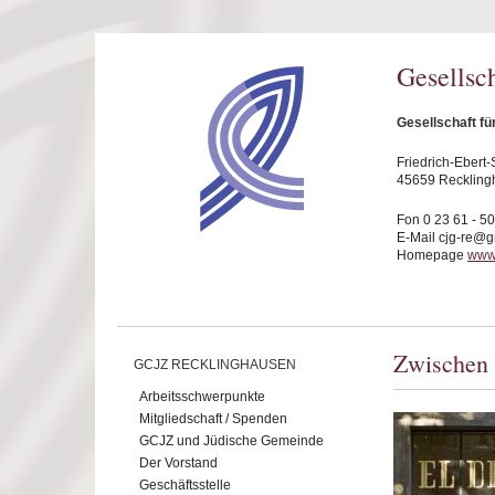
Direkt zum Inhalt
Gesellsc
Gesellschaft f
Friedrich-Ebert-S
45659 Reckling
Fon 0 23 61 - 5
E-Mail cjg-re@
Homepage
www.
Zwischen 
GCJZ RECKLINGHAUSEN
Arbeitsschwerpunkte
Mitgliedschaft / Spenden
GCJZ und Jüdische Gemeinde
Der Vorstand
Geschäftsstelle