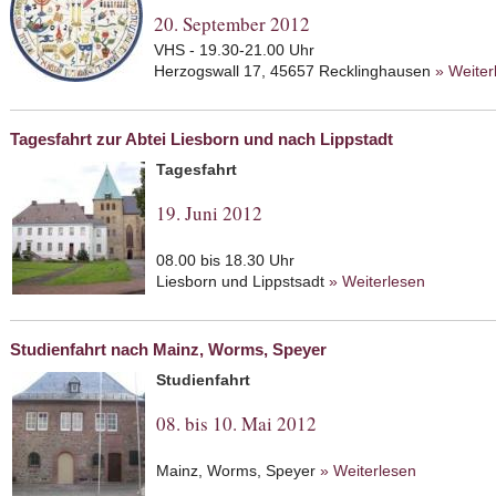
20. September 2012
VHS - 19.30-21.00 Uhr
Herzogswall 17, 45657 Recklinghausen
» Weiter
Tagesfahrt zur Abtei Liesborn und nach Lippstadt
Tagesfahrt
19. Juni 2012
08.00 bis 18.30 Uhr
Liesborn und Lippstsadt
» Weiterlesen
about Tag
Lippstadt
Studienfahrt nach Mainz, Worms, Speyer
Studienfahrt
08. bis 10. Mai 2012
Mainz, Worms, Speyer
» Weiterlesen
about Stud