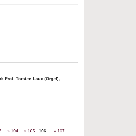
about Darstellung des Gekreuzigten im
Werk von Marc Chagall
k Prof. Torsten Laux (Orgel),
 Schalom - Kirche trifft Synagoge
3
104
105
106
107