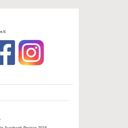
e.V.
"
elig-Auerbach-Preises 2016