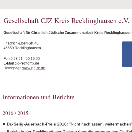
Gesellschaft CJZ Kreis Recklinghausen e.V.
Gesellschaft für Christlich-Jüdische Zusammenarbeit Kreis Recklinghausen 
Friedrich-Ebert-Str. 40
45659 Recklinghausen
Fon 0 23 61 - 50 19 00
E-Mail cjg-re@gmx.de
Homepage
www.cjg-re.de
Informationen und Berichte
2016 / 2015
Dr.-Selig-Auerbach-Preis 2016:
"Nicht nachlassen, weitermachen
Bericht in der Recklinghäuser Zeitung über die Vergabe des Dr.-S