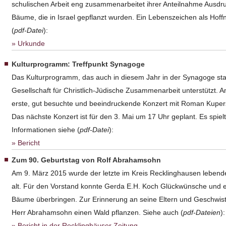
schulischen Arbeit eng zusammenarbeitet ihrer Anteilnahme Ausdr
Bäume, die in Israel gepflanzt wurden. Ein Lebenszeichen als Hoff
(
pdf-Datei
):
Urkunde
Kulturprogramm: Treffpunkt Synagoge
Das Kulturprogramm, das auch in diesem Jahr in der Synagoge stattf
Gesellschaft für Christlich-Jüdische Zusammenarbeit unterstützt. 
erste, gut besuchte und beeindruckende Konzert mit Roman Kupers
Das nächste Konzert ist für den 3. Mai um 17 Uhr geplant. Es spie
Informationen siehe (
pdf-Datei
):
Bericht
Zum 90. Geburtstag von Rolf Abrahamsohn
Am 9. März 2015 wurde der letzte im Kreis Recklinghausen leben
alt. Für den Vorstand konnte Gerda E.H. Koch Glückwünsche und ei
Bäume überbringen. Zur Erinnerung an seine Eltern und Geschwist
Herr Abrahamsohn einen Wald pflanzen. Siehe auch (
pdf-Dateien
):
Bericht in der Recklinghäuser Zeitung