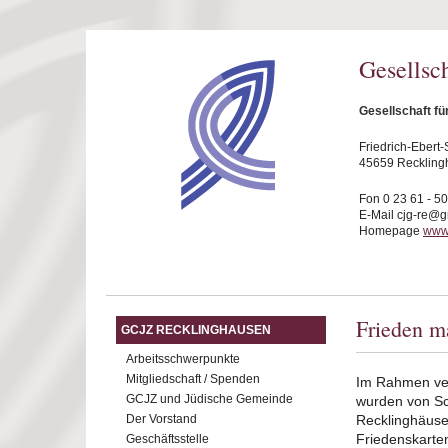
Direkt zum Inhalt
Gesellsc
Gesellschaft f
Friedrich-Ebert-S
45659 Reckling
Fon 0 23 61 - 5
E-Mail cjg-re@
Homepage
www.
Frieden m
GCJZ RECKLINGHAUSEN
Arbeitsschwerpunkte
Mitgliedschaft / Spenden
Im Rahmen ver
GCJZ und Jüdische Gemeinde
wurden von Sc
Der Vorstand
Recklinghäuser
Friedenskarten
Geschäftsstelle