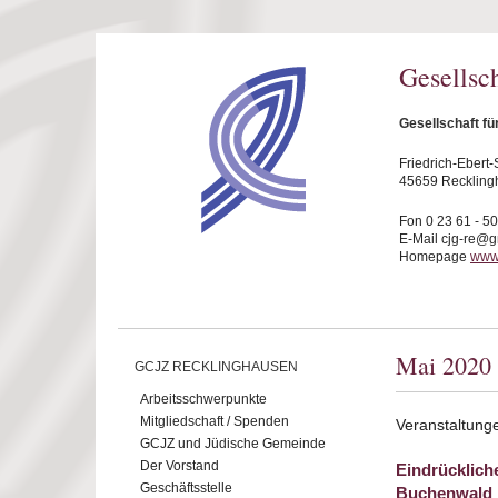
Direkt zum Inhalt
Gesellsc
Gesellschaft f
Friedrich-Ebert-S
45659 Reckling
Fon 0 23 61 - 5
E-Mail cjg-re@
Homepage
www.
Mai 2020
GCJZ RECKLINGHAUSEN
Arbeitsschwerpunkte
Mitgliedschaft / Spenden
Veranstaltung
GCJZ und Jüdische Gemeinde
Der Vorstand
Eindrücklich
Geschäftsstelle
Buchenwald