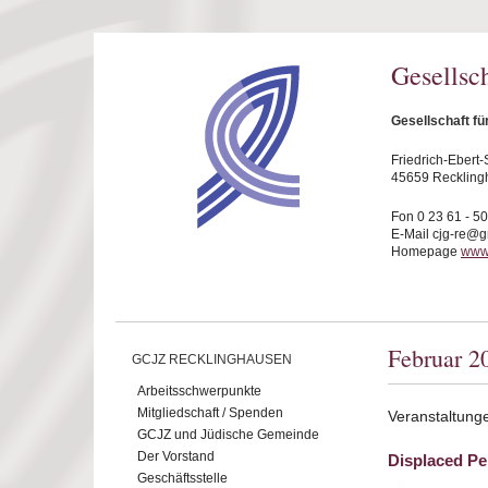
Direkt zum Inhalt
Gesellsc
Gesellschaft f
Friedrich-Ebert-S
45659 Reckling
Fon 0 23 61 - 5
E-Mail cjg-re@
Homepage
www.
Februar 2
GCJZ RECKLINGHAUSEN
Arbeitsschwerpunkte
Mitgliedschaft / Spenden
Veranstaltung
GCJZ und Jüdische Gemeinde
Der Vorstand
Displaced Pe
Geschäftsstelle