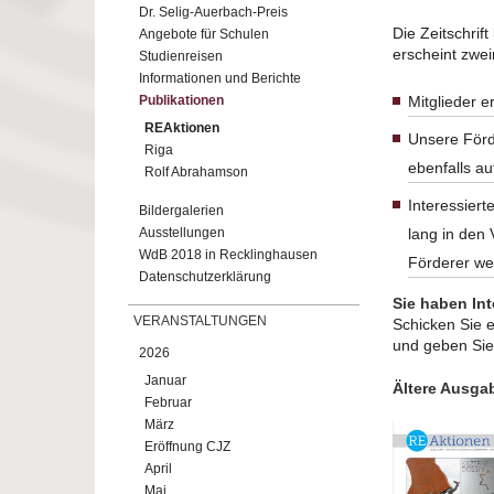
Dr. Selig-Auerbach-Preis
Die Zeitschrift
Angebote für Schulen
erscheint zwei
Studienreisen
Informationen und Berichte
Publikationen
Mitglieder er
REAktionen
Unsere Förde
Riga
ebenfalls au
Rolf Abrahamson
Interessier
Bildergalerien
Ausstellungen
lang in den 
WdB 2018 in Recklinghausen
Förderer we
Datenschutzerklärung
Sie haben In
VERANSTALTUNGEN
Schicken Sie 
und geben Sie 
2026
Januar
Ältere Ausga
Februar
März
Eröffnung CJZ
April
Mai