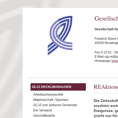
Direkt zum Inhalt
Gesellsc
Gesellschaft f
Friedrich-Ebert-S
45659 Reckling
Fon 0 23 61 - 5
E-Mail cjg-re@
Homepage
www.
REAktion
GCJZ RECKLINGHAUSEN
Arbeitsschwerpunkte
Mitgliedschaft / Spenden
Die Zeitschri
GCJZ und Jüdische Gemeinde
erschien erst
Der Vorstand
Ereignisse, 
(nicht nur fü
Geschäftsstelle