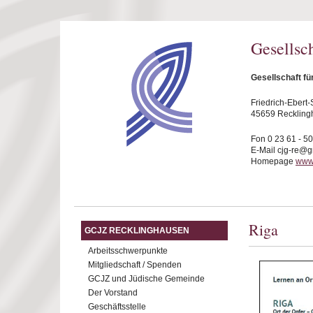
Direkt zum Inhalt
Gesellsc
Gesellschaft f
Friedrich-Ebert-S
45659 Reckling
Fon 0 23 61 - 5
E-Mail cjg-re@
Homepage
www.
Riga
GCJZ RECKLINGHAUSEN
Arbeitsschwerpunkte
Mitgliedschaft / Spenden
GCJZ und Jüdische Gemeinde
Der Vorstand
Geschäftsstelle