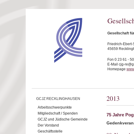
Direkt zum Inhalt
Gesellsc
Gesellschaft f
Friedrich-Ebert-S
45659 Reckling
Fon 0 23 61 - 5
E-Mail cjg-re@
Homepage
www.
2013
GCJZ RECKLINGHAUSEN
Arbeitsschwerpunkte
Mitgliedschaft / Spenden
75 Jahre Po
GCJZ und Jüdische Gemeinde
Gedenkverans
Der Vorstand
Geschäftsstelle