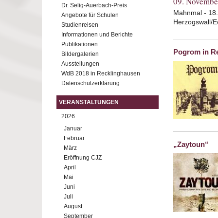
09. Novembe
Dr. Selig-Auerbach-Preis
Mahnmal - 18
Angebote für Schulen
Herzogswall/E
Studienreisen
Informationen und Berichte
Publikationen
Pogrom in R
Bildergalerien
Ausstellungen
WdB 2018 in Recklinghausen
Datenschutzerklärung
VERANSTALTUNGEN
2026
Januar
Februar
„Zaytoun“
März
Eröffnung CJZ
April
Mai
Juni
Juli
August
September