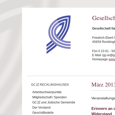
Direkt zum Inhalt
Gesellsc
Gesellschaft f
Friedrich-Ebert-S
45659 Reckling
Fon 0 23 61 - 5
E-Mail cjg-re@
Homepage
www.
März 201
GCJZ RECKLINGHAUSEN
Arbeitsschwerpunkte
Mitgliedschaft / Spenden
Veranstaltung
GCJZ und Jüdische Gemeinde
Der Vorstand
Erinnern an 
Geschäftsstelle
Widerstand