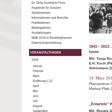
Dr. Selig-Auerbach-Preis
Angebote für Schulen
Studienreisen
Informationen und Berichte
Publikationen
Bildergalerien
Ausstellungen
WdB 2018 in Recklinghausen
Datenschutzerklärung
1943 – 2013:
heute
VERANSTALTUNGEN
Mit: Tanja Ro
2026
E.H. Koch (Pä
Januar
Schürmann (L
Februar
März
18. März 20
Eröffnung CJZ
Pfarrzentrum 
April
Markus-Platz 
Mai
Juni
Juli
„Entartete“ 
August
Mit: Renate G
September