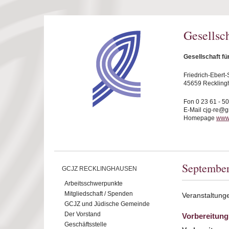
Direkt zum Inhalt
Gesellsc
Gesellschaft f
Friedrich-Ebert-S
45659 Reckling
Fon 0 23 61 - 5
E-Mail cjg-re@
Homepage
www.
Septembe
GCJZ RECKLINGHAUSEN
Arbeitsschwerpunkte
Mitgliedschaft / Spenden
Veranstaltung
GCJZ und Jüdische Gemeinde
Der Vorstand
Vorbereitung
Geschäftsstelle