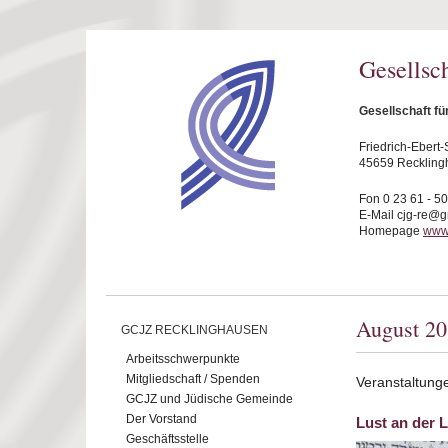
Direkt zum Inhalt
Gesellsc
Gesellschaft f
Friedrich-Ebert-S
45659 Reckling
Fon 0 23 61 - 5
E-Mail cjg-re@
Homepage
www.
August 2
GCJZ RECKLINGHAUSEN
Arbeitsschwerpunkte
Mitgliedschaft / Spenden
Veranstaltung
GCJZ und Jüdische Gemeinde
Der Vorstand
Lust an der 
Geschäftsstelle