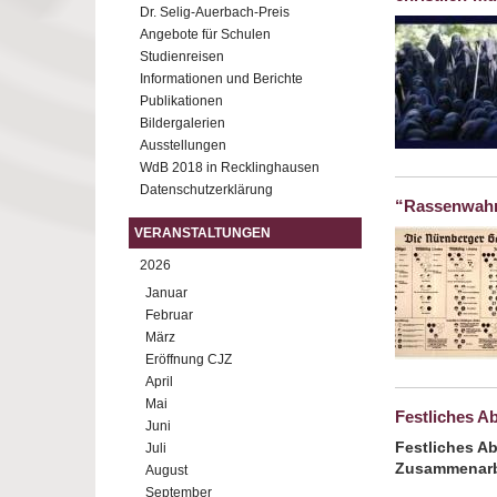
Dr. Selig-Auerbach-Preis
Angebote für Schulen
Studienreisen
Informationen und Berichte
Publikationen
Bildergalerien
Ausstellungen
WdB 2018 in Recklinghausen
Datenschutzerklärung
“Rassenwah
VERANSTALTUNGEN
2026
Januar
Februar
März
Eröffnung CJZ
April
Mai
Festliches A
Juni
Festliches Ab
Juli
Zusammenarbe
August
September