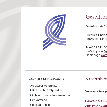
Direkt zum Inhalt
Gesellsc
Gesellschaft f
Friedrich-Ebert-S
45659 Reckling
Fon 0 23 61 - 5
E-Mail cjg-re@
Homepage
www.
November
GCJZ RECKLINGHAUSEN
Arbeitsschwerpunkte
Mitgliedschaft / Spenden
Veranstaltun
GCJZ und Jüdische Gemeinde
Der Vorstand
Gewalt als G
Geschäftsstelle
christlich-m