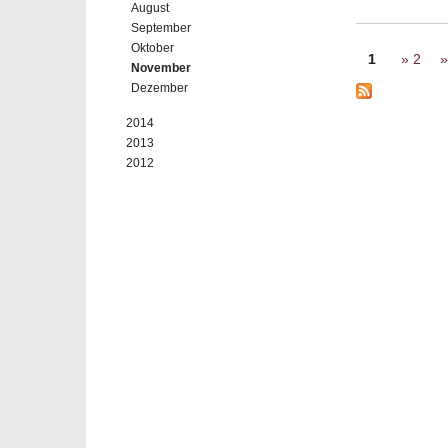
August
September
Seiten
Oktober
1
2
November
Dezember
2014
2013
2012