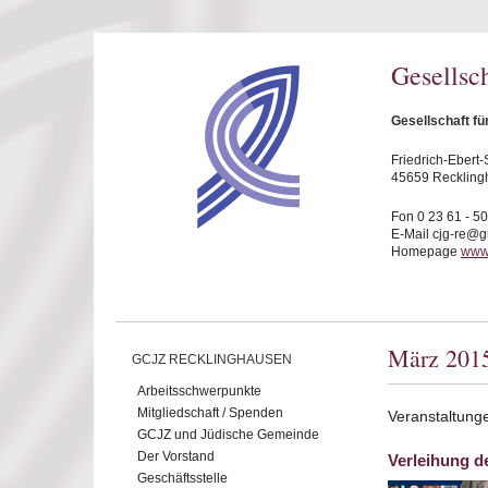
Direkt zum Inhalt
Gesellsc
Gesellschaft f
Friedrich-Ebert-S
45659 Reckling
Fon 0 23 61 - 5
E-Mail cjg-re@
Homepage
www.
März 201
GCJZ RECKLINGHAUSEN
Arbeitsschwerpunkte
Mitgliedschaft / Spenden
Veranstaltung
GCJZ und Jüdische Gemeinde
Der Vorstand
Verleihung d
Geschäftsstelle