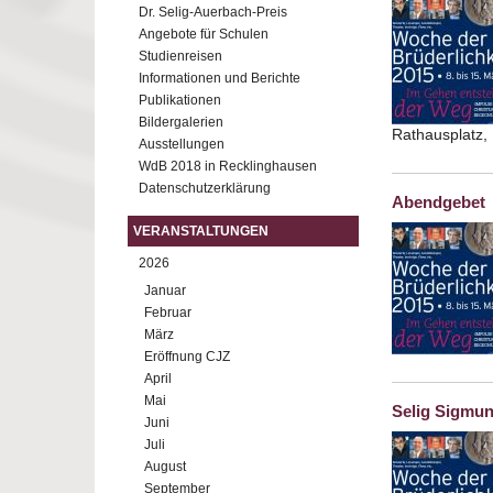
Dr. Selig-Auerbach-Preis
Angebote für Schulen
Studienreisen
Informationen und Berichte
Publikationen
Bildergalerien
Rathausplatz,
Ausstellungen
WdB 2018 in Recklinghausen
Datenschutzerklärung
Abendgebet
VERANSTALTUNGEN
2026
Januar
Februar
März
Eröffnung CJZ
April
Mai
Selig Sigmun
Juni
Juli
August
September