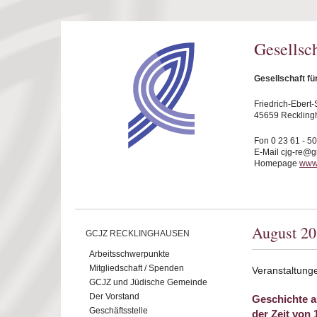
Direkt zum Inhalt
Gesellsc
Gesellschaft f
Friedrich-Ebert-S
45659 Reckling
Fon 0 23 61 - 5
E-Mail cjg-re@
Homepage
www.
August 2
GCJZ RECKLINGHAUSEN
Arbeitsschwerpunkte
Mitgliedschaft / Spenden
Veranstaltung
GCJZ und Jüdische Gemeinde
Der Vorstand
Geschichte a
Geschäftsstelle
der Zeit von