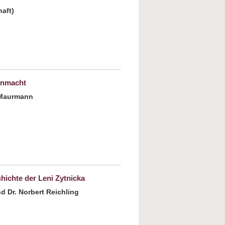
aft)
bout Prager Frühling 1968 Traum oder
rauma?
hnmacht
 Maurmann
ut Zwischen Stiefeln und Pantinen. Schuhe
 Macht und der Ohnmacht
chichte der Leni Zytnicka
 Dr. Norbert Reichling