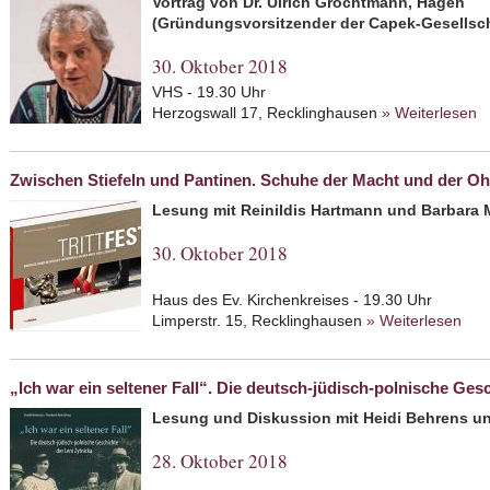
Vortrag von Dr. Ulrich Grochtmann, Hagen
(Gründungsvorsitzender der Capek-Gesellsch
30. Oktober 2018
VHS - 19.30 Uhr
Herzogswall 17, Recklinghausen
» Weiterlesen
a
T
Zwischen Stiefeln und Pantinen. Schuhe der Macht und der O
Lesung mit Reinildis Hartmann und Barbara
30. Oktober 2018
Haus des Ev. Kirchenkreises - 19.30 Uhr
Limperstr. 15, Recklinghausen
» Weiterlesen
abo
der
„Ich war ein seltener Fall“. Die deutsch-jüdisch-polnische Ges
Lesung und Diskussion mit Heidi Behrens und
28. Oktober 2018