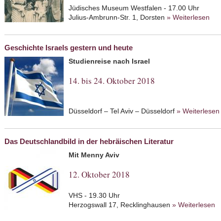
Jüdisches Museum Westfalen - 17.00 Uhr
Julius-Ambrunn-Str. 1, Dorsten
» Weiterlesen
abo
jüd
Geschichte Israels gestern und heute
Studienreise nach Israel
14. bis 24. Oktober 2018
Düsseldorf – Tel Aviv – Düsseldorf
» Weiterlesen
Das Deutschlandbild in der hebräischen Literatur
Mit Menny Aviv
12. Oktober 2018
VHS - 19.30 Uhr
Herzogswall 17, Recklinghausen
» Weiterlesen
a
h