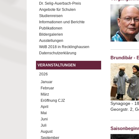
Dr. Selig-Auerbach-Preis
Angebote für Schulen
Studienreisen
Informationen und Berichte
Publikationen
Bildergalerien
Ausstellungen
WdB 2018 in Recklinghausen
Datenschutzerklärung
Brundibár - 
VERANSTALTUNGEN
2026
Januar
Februar
März
Eröffnung CJZ
Synagoge - 18
April
Georgstr. 2, 
Mai
Juni
Juli
Saisonbegin
August
September