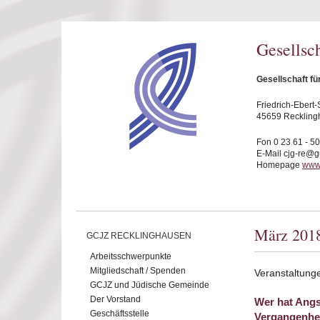
Direkt zum Inhalt
Gesellsc
Gesellschaft f
Friedrich-Ebert-S
45659 Reckling
Fon 0 23 61 - 5
E-Mail cjg-re@
Homepage
www.
März 201
GCJZ RECKLINGHAUSEN
Arbeitsschwerpunkte
Mitgliedschaft / Spenden
Veranstaltung
GCJZ und Jüdische Gemeinde
Der Vorstand
Wer hat Angs
Geschäftsstelle
Vergangenhe