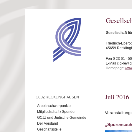
Direkt zum Inhalt
Gesellsc
Gesellschaft f
Friedrich-Ebert-S
45659 Reckling
Fon 0 23 61 - 5
E-Mail cjg-re@
Homepage
www.
Juli 2016
GCJZ RECKLINGHAUSEN
Arbeitsschwerpunkte
Mitgliedschaft / Spenden
Veranstaltunge
GCJZ und Jüdische Gemeinde
Der Vorstand
„Spurensuche
Geschäftsstelle