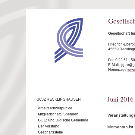
Direkt zum Inhalt
Gesellsc
Gesellschaft f
Friedrich-Ebert-S
45659 Reckling
Fon 0 23 61 - 5
E-Mail cjg-re@
Homepage
www.
Juni 2016
GCJZ RECKLINGHAUSEN
Arbeitsschwerpunkte
Mitgliedschaft / Spenden
Veranstaltung
GCJZ und Jüdische Gemeinde
Der Vorstand
Momentan ist ke
Geschäftsstelle