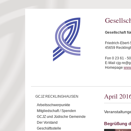
Direkt zum Inhalt
Gesellsc
Gesellschaft f
Friedrich-Ebert-S
45659 Reckling
Fon 0 23 61 - 5
E-Mail cjg-re@
Homepage
www.
April 201
GCJZ RECKLINGHAUSEN
Arbeitsschwerpunkte
Mitgliedschaft / Spenden
Veranstaltunge
GCJZ und Jüdische Gemeinde
Der Vorstand
Begrüßung d
Geschäftsstelle