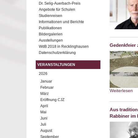
Dr. Selig-Auerbach-Preis
Angebote für Schulen
Studienreisen
Informationen und Berichte
Publikationen
Bildergalerien
Ausstellungen
Gedenkfeier 
WdB 2018 in Recklinghausen
Datenschutzerklärung
VERANSTALTUNGEN
2026
Januar
Februar
Weiterlesen
ab
März
Eröffnung CJZ
April
Aus traditio
Mai
Rabbiner im 
Juni
Juli
August
September