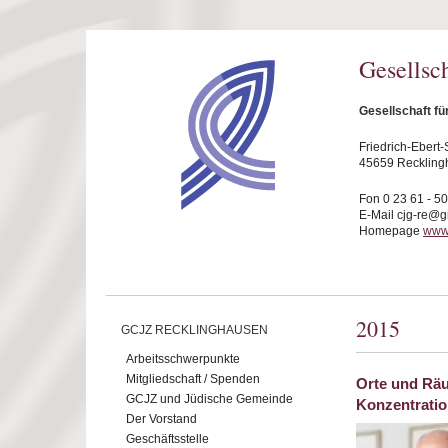
Direkt zum Inhalt
Gesellsc
Gesellschaft f
Friedrich-Ebert-S
45659 Reckling
Fon 0 23 61 - 5
E-Mail cjg-re@
Homepage
www.
2015
GCJZ RECKLINGHAUSEN
Arbeitsschwerpunkte
Mitgliedschaft / Spenden
Orte und Räu
GCJZ und Jüdische Gemeinde
Konzentrati
Der Vorstand
Geschäftsstelle