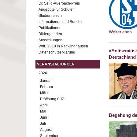
Dr. Selig-Auerbach-Preis
Angebote für Schulen
Studienreisen
Informationen und Berichte
Publikationen
Weiterlesen
ab
Bildergalerien
se
Ausstellungen
WdB 2018 in Recklinghausen
»Antisemitis
Datenschutzerklärung
Deutschland 
VERANSTALTUNGEN
2026
Januar
Februar
März
Eröffnung CJZ
April
Mai
Begehung de
Juni
Juli
August
September