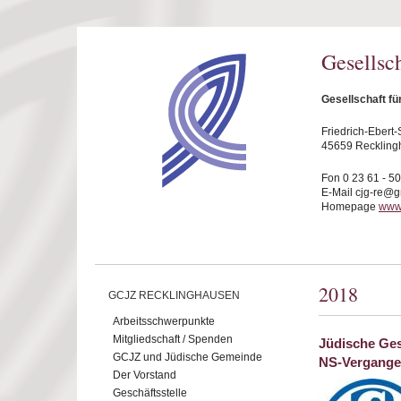
Direkt zum Inhalt
Gesellsc
Gesellschaft f
Friedrich-Ebert-S
45659 Reckling
Fon 0 23 61 - 5
E-Mail cjg-re@
Homepage
www.
2018
GCJZ RECKLINGHAUSEN
Arbeitsschwerpunkte
Mitgliedschaft / Spenden
Jüdische Gesc
GCJZ und Jüdische Gemeinde
NS-Vergange
Der Vorstand
Geschäftsstelle