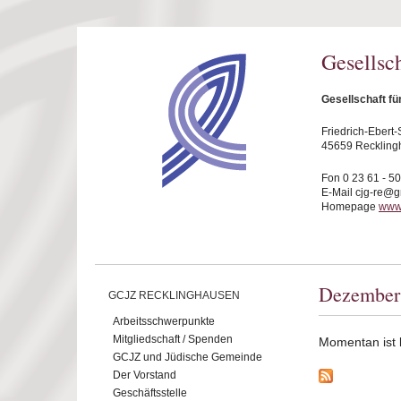
Direkt zum Inhalt
Gesellsc
Gesellschaft f
Friedrich-Ebert-S
45659 Reckling
Fon 0 23 61 - 5
E-Mail cjg-re@
Homepage
www.
Dezember
GCJZ RECKLINGHAUSEN
Arbeitsschwerpunkte
Mitgliedschaft / Spenden
Momentan ist ke
GCJZ und Jüdische Gemeinde
Der Vorstand
Geschäftsstelle