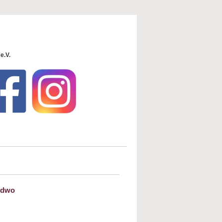
e.V.
endwo