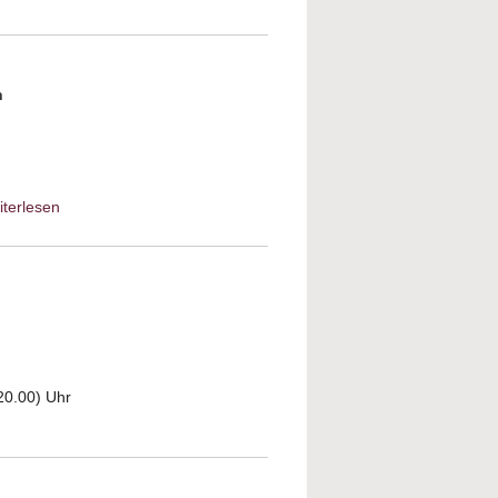
h
iterlesen
about Wie das Christentum
entstand – ein Geburtsfehler?
20.00) Uhr
el – was geht mich das an?