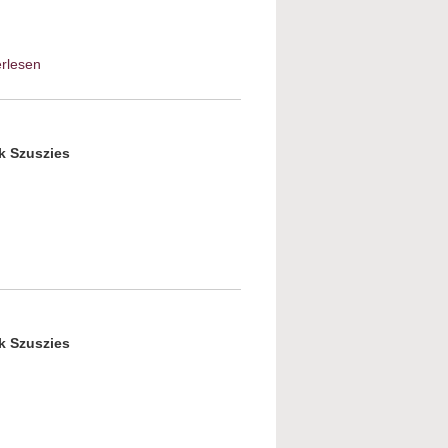
erlesen
about Juden aus Galizien und Polen
im Vest – keine Zuflucht – nirgendwo
k Szuszies
mann – Welch ein Leben!
k Szuszies
mann – Welch ein Leben!