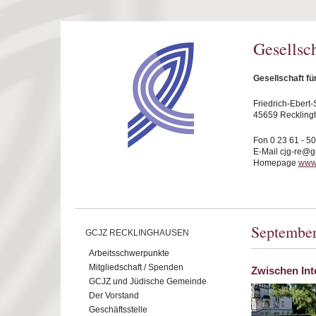
Direkt zum Inhalt
Gesellsc
Gesellschaft f
Friedrich-Ebert-S
45659 Reckling
Fon 0 23 61 - 5
E-Mail cjg-re@
Homepage
www.
Septembe
GCJZ RECKLINGHAUSEN
Arbeitsschwerpunkte
Mitgliedschaft / Spenden
Zwischen Int
GCJZ und Jüdische Gemeinde
Der Vorstand
Geschäftsstelle