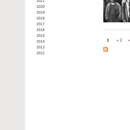
2021
2020
2019
2018
2017
2016
2015
Seiten
1
2
2014
2013
2012