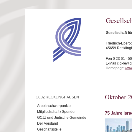
Direkt zum Inhalt
Gesellsc
Gesellschaft f
Friedrich-Ebert-S
45659 Reckling
Fon 0 23 61 - 5
E-Mail cjg-re@
Homepage
www.
Oktober 2
GCJZ RECKLINGHAUSEN
Arbeitsschwerpunkte
Mitgliedschaft / Spenden
75 Jahre Isra
GCJZ und Jüdische Gemeinde
Der Vorstand
Geschäftsstelle