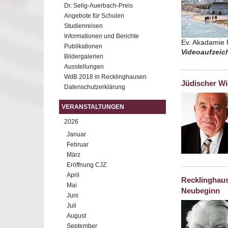
Dr. Selig-Auerbach-Preis
Angebote für Schulen
Studienreisen
Informationen und Berichte
Ev. Akadamie F
Publikationen
Videoaufzeich
Bildergalerien
Ausstellungen
WdB 2018 in Recklinghausen
Jüdischer Wi
Datenschutzerklärung
VERANSTALTUNGEN
2026
Januar
Februar
März
Eröffnung CJZ
April
Recklinghau
Mai
Neubeginn
Juni
Juli
August
September