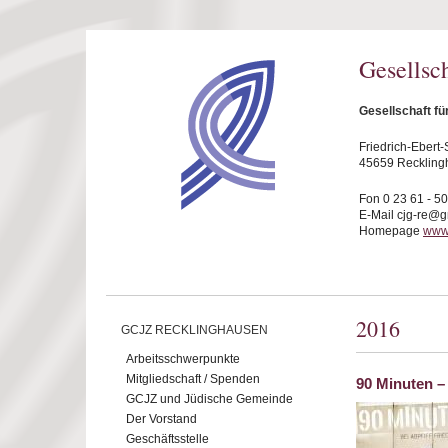
Direkt zum Inhalt
Gesellsc
Gesellschaft f
Friedrich-Ebert-S
45659 Reckling
Fon 0 23 61 - 5
E-Mail cjg-re@
Homepage
www.
2016
GCJZ RECKLINGHAUSEN
Arbeitsschwerpunkte
Mitgliedschaft / Spenden
90 Minuten – 
GCJZ und Jüdische Gemeinde
Der Vorstand
Geschäftsstelle