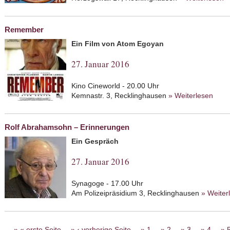
F
Remember
Ein Film von Atom Egoyan
27. Januar 2016
Kino Cineworld - 20.00 Uhr
Kemnastr. 3, Recklinghausen
» Weiterlesen
abou
Rolf Abrahamsohn – Erinnerungen
Ein Gespräch
27. Januar 2016
Synagoge - 17.00 Uhr
Am Polizeipräsidium 3, Recklinghausen
» Weiter
Seiten
« erste Seite
‹ vorherige Seite
1
2
3
4