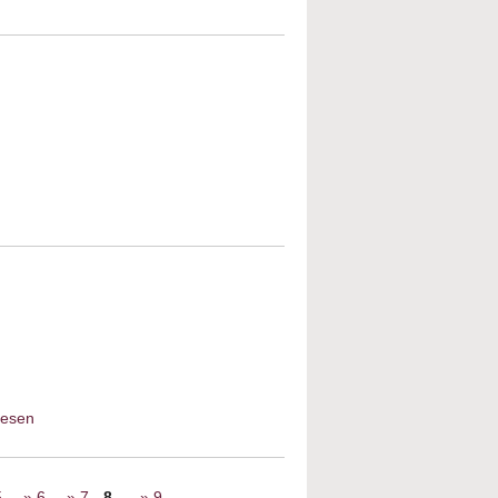
ranziskus - Propheten für ihre Zeit?
t Remember
lesen
about Rolf Abrahamsohn –
Erinnerungen
5
6
7
8
9