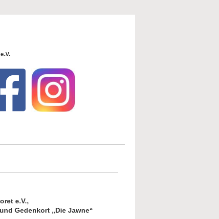
e.V.
ret e.V.,
 und Gedenkort „Die Jawne“