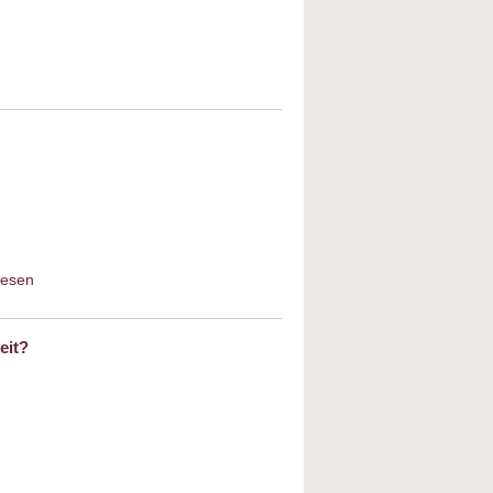
kultur und Neuanfang
lesen
about Begrüßung des Schabbat
eit?
bout Der Prophet Amos und Papst