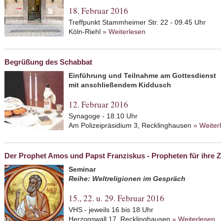
18. Februar 2016
Treffpunkt Stammheimer Str. 22 - 09.45 Uhr
Köln-Riehl
» Weiterlesen
about Zwischen Gedenk
Begrüßung des Schabbat
Einführung und Teilnahme am Gottesdienst
mit anschließendem Kiddusch
12. Februar 2016
Synagoge - 18.10 Uhr
Am Polizeipräsidium 3, Recklinghausen
» Weiter
Der Prophet Amos und Papst Franziskus - Propheten für ihre Z
Seminar
Reihe: Weltreligionen im Gespräch
15., 22. u. 29. Februar 2016
VHS - jeweils 16 bis 18 Uhr
Herzogswall 17, Recklinghausen
» Weiterlesen
a