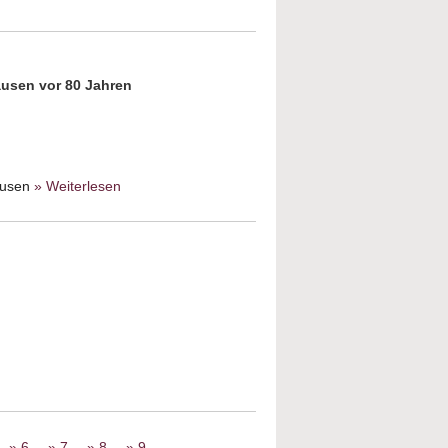
 und die Verfolgung der Juden in der NS-
usen vor 80 Jahren
ausen
» Weiterlesen
about Als unsere
Synagoge brannte
out Judenhass und muslimische
nwanderung
6
7
8
9
…