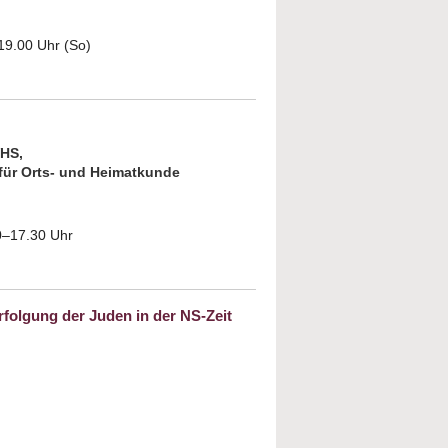
 19.00 Uhr (So)
ut Endlich Frieden!?
VHS,
 für Orts- und Heimatkunde
00–17.30 Uhr
uren unserer jüdischen Gemeinde
rfolgung der Juden in der NS-Zeit
v und gleichgültig? Die deutsche