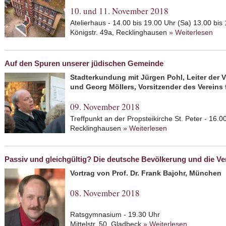
10. und 11. November 2018
Atelierhaus - 14.00 bis 19.00 Uhr (Sa) 13.00 bis
Königstr. 49a, Recklinghausen
» Weiterlesen
abo
Auf den Spuren unserer jüdischen Gemeinde
Stadterkundung mit Jürgen Pohl, Leiter der 
und Georg Möllers, Vorsitzender des Vereins
09. November 2018
Treffpunkt an der Propsteikirche St. Peter - 16.
Recklinghausen
» Weiterlesen
about Auf den Sp
Passiv und gleichgültig? Die deutsche Bevölkerung und die Ve
Vortrag von Prof. Dr. Frank Bajohr, München
08. November 2018
Ratsgymnasium - 19.30 Uhr
Mittelstr. 50, Gladbeck
» Weiterlesen
about Passi