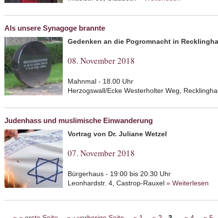
Bevölkerung
Zeit
Als unsere Synagoge brannte
Gedenken an die Pogromnacht in Recklingha
08. November 2018
Mahnmal - 18.00 Uhr
Herzogswall/Ecke Westerholter Weg, Recklingh
Judenhass und muslimische Einwanderung
Vortrag von Dr. Juliane Wetzel
07. November 2018
Bürgerhaus - 19:00 bis 20:30 Uhr
Leonhardstr. 4, Castrop-Rauxel
» Weiterlesen
ab
Ei
Seiten
« erste Seite
‹ vorherige Seite
1
2
3
4
5